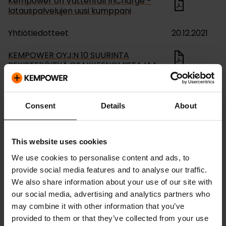
Kempower on Vattenfall InCharge -
latauspalvelujen uusi kumppani
Yhtiötiedotteet
20.12.2021
KEMPOWER OYJ:N 10 SUURINTA
REKISTERÖITYÄ OSAKKEENOMISTAJAA
LISTAUTUMISANNIN PÄÄTTYMISEN
JÄLKEEN
Consent
Details
About
Yhtiötiedotteet
17.12.2021
KEMPOWER OYJ:N LISTAUTUMISANNIN
LISÄOSAKEOPTION KÄYTTÄMINEN JA
This website uses cookies
VAKAUTTAMISAJAN PÄÄTTÄMINEN
We use cookies to personalise content and ads, to
provide social media features and to analyse our traffic.
Yhtiötiedotteet
16.12.2021
We also share information about your use of our site with
Kempower Oyj – Johdon liiketoimet –
our social media, advertising and analytics partners who
Solja Kemppi
may combine it with other information that you’ve
provided to them or that they’ve collected from your use