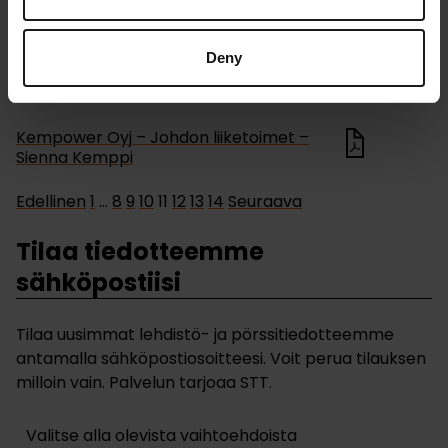
Kempower Oyj – Johdon liiketoimet –
Antti Kemppi
Deny
Yhtiötiedotteet
16.12.2021
Kempower Oyj – Johdon liiketoimet –
Sienna Kemppi
Edellinen
1
…
8
9
10
11
12
13
14
Seuraava