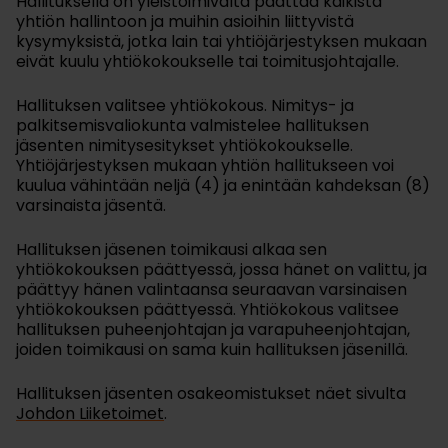
Hallituksella on yleistoimivalta päättää kaikista
yhtiön hallintoon ja muihin asioihin liittyvistä
kysymyksistä, jotka lain tai yhtiöjärjestyksen mukaan
eivät kuulu yhtiökokoukselle tai toimitusjohtajalle.
Hallituksen valitsee yhtiökokous. Nimitys- ja
palkitsemisvaliokunta valmistelee hallituksen
jäsenten nimitysesitykset yhtiökokoukselle.
Yhtiöjärjestyksen mukaan yhtiön hallitukseen voi
kuulua vähintään neljä (4) ja enintään kahdeksan (8)
varsinaista jäsentä.
Hallituksen jäsenen toimikausi alkaa sen
yhtiökokouksen päättyessä, jossa hänet on valittu, ja
päättyy hänen valintaansa seuraavan varsinaisen
yhtiökokouksen päättyessä. Yhtiökokous valitsee
hallituksen puheenjohtajan ja varapuheenjohtajan,
joiden toimikausi on sama kuin hallituksen jäsenillä.
Hallituksen jäsenten osakeomistukset näet sivulta
Johdon Liiketoimet
.