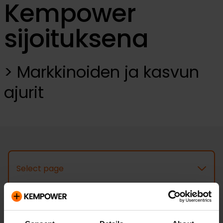
Kempower
sijoituksena
Markkinoiden ja kasvun
ajurit
Select page
Markkinoiden ja