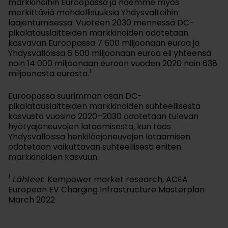
markkinoihin Euroopassa ja näemme myös
merkittäviä mahdollisuuksia Yhdysvaltoihin
laajentumisessa. Vuoteen 2030 mennessä DC-
pikalatauslaitteiden markkinoiden odotetaan
kasvavan Euroopassa 7 600 miljoonaan euroa ja
Yhdysvalloissa 6 500 miljoonaan euroa eli yhteensä
noin 14 000 miljoonaan euroon vuoden 2020 noin 638
1
miljoonasta eurosta.
Euroopassa suurimman osan DC-
pikalatauslaitteiden markkinoiden suhteellisesta
kasvusta vuosina 2020–2030 odotetaan tulevan
hyötyajoneuvojen lataamisesta, kun taas
Yhdysvalloissa henkilöajoneuvojen lataamisen
odotetaan vaikuttavan suhteellisesti eniten
markkinoiden kasvuun.
1
Lähteet:
Kempower market research, ACEA
European EV Charging Infrastructure Masterplan
March 2022