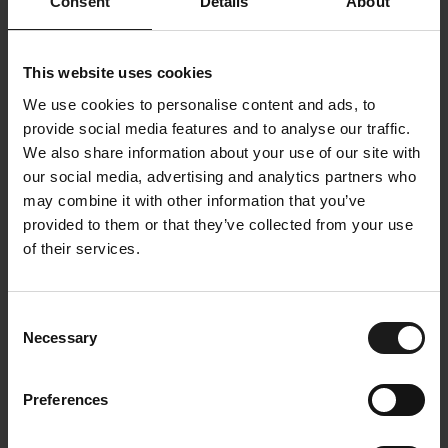
Consent
Details
About
kasvun ajurit
This website uses cookies
Kempower toimii kansainvälisillä sähköajoneuvojen
We use cookies to personalise content and ads, to
latausmarkkinoilla. Sähköajoneuvojen kysynnän
provide social media features and to analyse our traffic.
taustalla olevien megatrendien odotetaan
We also share information about your use of our site with
vauhdittavan sähköautojen latausmarkkinoiden
our social media, advertising and analytics partners who
kasvua.
may combine it with other information that you’ve
provided to them or that they’ve collected from your use
Megatrendit sähköajoneuvojen
of their services.
kysynnän taustalla
Consent
1. Kiristyvä päästölainsäädäntö
Necessary
Selection
Preferences
2. Akkujen hintojen lasku