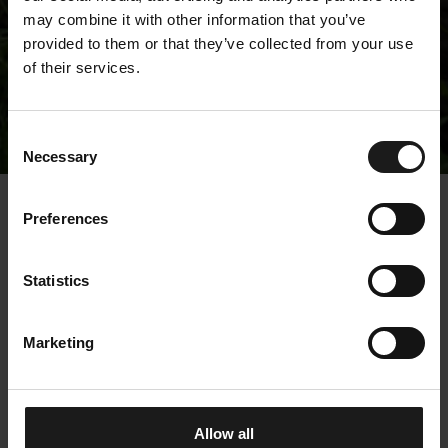
may combine it with other information that you’ve
provided to them or that they’ve collected from your use
of their services.
Tiedotteet
Consent
Necessary
Selection
« Tiedotteet
Preferences
Kempower Oyj –
Statistics
Johdon liiketoimet –
Facultas Oy
Marketing
16.12.2021 16:00:08 EET | Kempower Oyj |
Johtohenkilöiden liiketoimet
Allow all