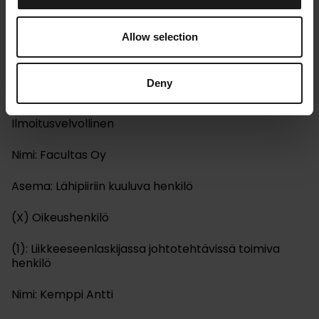
Kempower Oyj, Yhtiötiedote, 16.12.2021 klo 16:00
Johdon liiketoimet
Allow selection
KEMPOWER OYJ – JOHDON LIIKETOIMET – Facultas
Oy
Deny
Kempower Oyj – Johdon liiketoimet – Facultas Oy
Ilmoitusvelvollinen
Nimi: Facultas Oy
Asema: Lähipiiriin kuuluva henkilö
(X) Oikeushenkilö
(1): Liikkeeseenlaskijassa johtotehtävissä toimiva
henkilö
Nimi: Kemppi Antti