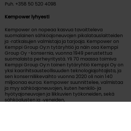
Puh. +358 50 520 4098
Kempower lyhyesti
Kempower on nopeaa kasvua tavoitteleva
suomalainen sähköajoneuvojen pikalatauslaitteiden
ja ‑ratkaisujen valmistaja ja tarjoaja. Kempower on
Kemppi Group Oy:n tytäryhtiö ja näin osa Kemppi
Group Oy -konsernia, vuonna 1949 perustettua
suomalaista perheyritystä. Yli 70 maassa toimiva
Kemppi Group Oy:n toinen tytäryhtiö Kemppi Oy on
yksi kaarihitsausteollisuuden teknologiajohtajista, ja
sen konserniliikevaihto vuonna 2020 oli noin 140
miljoonaa euroa. Kempower suunnittelee, valmistaa
ja myy sähköajoneuvojen, kuten henkilö‑ ja
hyötyajoneuvojen ja liikkuvien työkoneiden, sekä
sähköalusten ja ‑veneiden,
tasavirtapikalatauslaitteita, ‑ratkaisuja ja ‑palveluita.
Kempower tarjoaa laajan ratkaisuvalikoiman
sähköajoneuvojen kaikkiin pikalataustarpeisiin
julkisista parkkipaikoista linja-autovarikkoihin ja
päätepysäkkeihin, raskaisiin hyöty‑ ja muihin