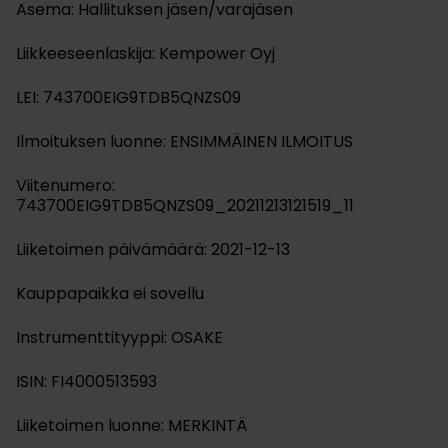
Asema: Hallituksen jäsen/varajäsen
Liikkeeseenlaskija: Kempower Oyj
LEI: 743700EIG9TDB5QNZS09
Ilmoituksen luonne: ENSIMMÄINEN ILMOITUS
Viitenumero:
743700EIG9TDB5QNZS09_20211213121519_11
Liiketoimen päivämäärä: 2021-12-13
Kauppapaikka ei sovellu
Instrumenttityyppi: OSAKE
ISIN: FI4000513593
Liiketoimen luonne: MERKINTÄ