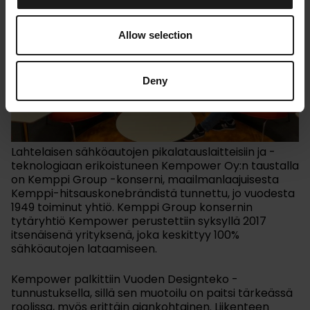
Allow selection
Deny
Lahtelaisen sähköautojen pikalatauslaitteisiin ja -
teknologiaan erikoistuneen Kempower Oy:n taustalla
on Kemppi Group -konserni, maailmanlaajuisesta
Kemppi-hitsauskonebrändistä tunnettu, jo vuodesta
1949 toiminut yhtiö. Kemppi Group konsernin
tytäryhtiö Kempower perustettiin syksyllä 2017
itsenäisenä yrityksenä, joka keskittyy 100%
sähköautojen lataamiseen.
Kempower palkittiin Vuoden Designteko -
tunnustuksella, sillä sen muotoilu on paitsi tärkeässä
roolissa, myös erittäin ajankohtainen. Liikenteen