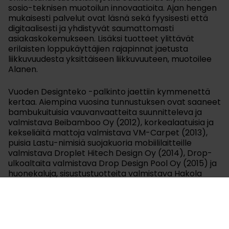
sosio-teknisen muotoilun innovaatioita. Ajan hengen
mukaisesti palvelut ovat läsnä sekä fyysisesti että
digitaalisesti ja yhdistyvät saumattomasti
asiakaskokemukseen. Lisäksi tuotteet ylittävät
erilaisten loppukäyttäjien rajapinnat jaetusta
liikkuvuudesta yksittäiseen liikkuvuuteen, muotoilee
Alanen.
Vuoden Designteko -palkinto jaettiin kymmenettä
kertaa. Aiempina vuosina tunnustuksen ovat saaneet
bambukuituisia vauvanvaatteita suunnitteleva ja
valmistava Beibamboo Oy (2012), korkealaatuisia ja
kekseliäitä mattoja valmistava VM-Carpet (2013),
puisia Lastu-nimisiä suojakuoria mobiililaitteille
valmistava Droplet Hitech Design Oy (2014), Drop-
ulkoaltaita valmistava Drop Design Pool Oy (2015) ja
huonekaluja, sisustustuotteita valmistava Hakola
Huonekalu Oy (2016), miestenvaatteita valmistava
FRENN Company Oy (2017), Lasten ja nuorten
arkkitehtuurikoulu Arkki ry (2018), puukomposiitista
kylpyhuonekalusteita suunnitteleva ja valmistava
Woodio Oy (2019) ja julkitilakalusteita valmistava