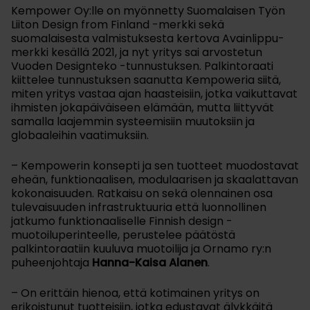
Kempower Oy:lle on myönnetty Suomalaisen Työn
Liiton Design from Finland -merkki sekä
suomalaisesta valmistuksesta kertova Avainlippu-
merkki kesällä 2021, ja nyt yritys sai arvostetun
Vuoden Designteko -tunnustuksen. Palkintoraati
kiittelee tunnustuksen saanutta Kempoweria siitä,
miten yritys vastaa ajan haasteisiin, jotka vaikuttavat
ihmisten jokapäiväiseen elämään, mutta liittyvät
samalla laajemmin systeemisiin muutoksiin ja
globaaleihin vaatimuksiin.
– Kempowerin konsepti ja sen tuotteet muodostavat
eheän, funktionaalisen, modulaarisen ja skaalattavan
kokonaisuuden. Ratkaisu on sekä olennainen osa
tulevaisuuden infrastruktuuria että luonnollinen
jatkumo funktionaaliselle Finnish design -
muotoiluperinteelle, perustelee päätöstä
palkintoraatiin kuuluva muotoilija ja Ornamo ry:n
puheenjohtaja
Hanna-Kaisa Alanen
.
– On erittäin hienoa, että kotimainen yritys on
erikoistunut tuotteisiin, jotka edustavat älykkäitä