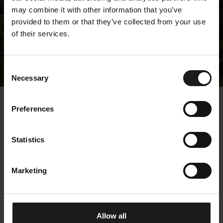
may combine it with other information that you’ve
provided to them or that they’ve collected from your use
of their services.
Tiedotteet
Consent
Necessary
Selection
« Tiedotteet
Preferences
Vuoden Designteko
Statistics
2021 Kempower Oy:lle
Marketing
Allow all