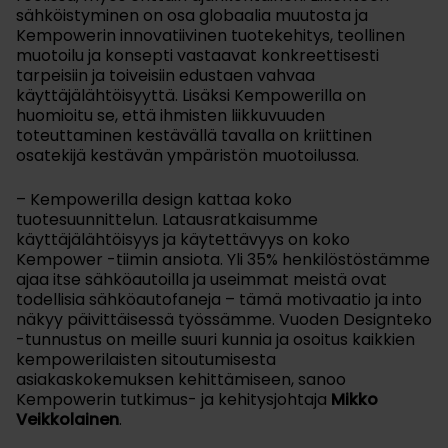
sähköistyminen on osa globaalia muutosta ja
Kempowerin innovatiivinen tuotekehitys, teollinen
muotoilu ja konsepti vastaavat konkreettisesti
tarpeisiin ja toiveisiin edustaen vahvaa
käyttäjälähtöisyyttä. Lisäksi Kempowerilla on
huomioitu se, että ihmisten liikkuvuuden
toteuttaminen kestävällä tavalla on kriittinen
osatekijä kestävän ympäristön muotoilussa.
– Kempowerilla design kattaa koko
tuotesuunnittelun. Latausratkaisumme
käyttäjälähtöisyys ja käytettävyys on koko
Kempower -tiimin ansiota. Yli 35% henkilöstöstämme
ajaa itse sähköautoilla ja useimmat meistä ovat
todellisia sähköautofaneja – tämä motivaatio ja into
näkyy päivittäisessä työssämme. Vuoden Designteko
-tunnustus on meille suuri kunnia ja osoitus kaikkien
kempowerilaisten sitoutumisesta
asiakaskokemuksen kehittämiseen, sanoo
Kempowerin tutkimus- ja kehitysjohtaja
Mikko
Veikkolainen
.