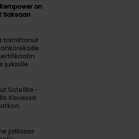
a Kempower on
ut Saksaan
 toimittanut
sähkörekoille
ertifikaatin
ulkisille
t Satellite -
lla Klevessä
matkan
mme jatkossa