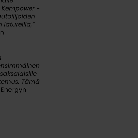
nalle
ta Kempower -
toilijoiden
atureilla,”
en
n
 ensimmäinen
aksalaisille
kokemus. Tämä
 Energyn