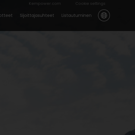
Kempower.com
Cookie settings
otteet
Sijoittajasuhteet
Listautuminen