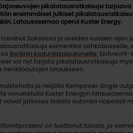
öajoneuvojen pikalatausratkaisuja tarjoav
htiön ensimmäiset julkiset pikalatausratkais
kiin. Latausasemaa operoi Kuster Energy.
oiminut Saksassa jo useiden vuosien ajan ja
atausratkaisuja esimerkiksi sähköbusseille, 
ssa
Berliinin kadunlakaisukoneille.
Eichrecht-s
 voi nyt tarjota pikalatausratkaisuja myös j
e henkilöautojen lataukseen.
aisteholla ja neljällä Kempower Single outpu
tilla varustetulla Kuster Energyn latausasema
at voivat jatkossa ladata autonsa nopeasti 
tifiointiprosessi on tuottanut tulosta, ja voi