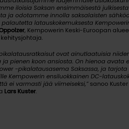
atausratkaisujamme laajemmalle asiakaskun
mme iloisia Saksan ensimmäisestä julkises
a ja odotamme innolla saksalaisten sähköau
 palautetta latauskokemuksesta Kempowerin l
 Oppolzer
, Kempowerin Keski-Euroopan alue
 kehitysjohtaja.
ikalatausratkaisut ovat ainutlaatuisia niide
 ja pienen koon ansiosta. On hienoa avata
ower -pikalatausasema Saksassa, ja tarjota s
oille Kempowerin ensiluokkainen DC-lataus
tä ei varmasti jää viimeiseksi,”
sanoo Kuster
ja
Lars Kuster
.