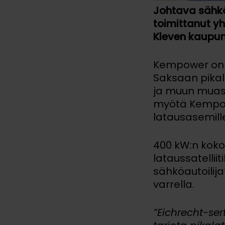
Johtava sähk
toimittanut y
Kleven kaupun
Kempower on t
Saksaan pikal
ja muun mua
myötä Kempower
latausasemill
400 kW:n kokon
lataussatellii
sähköautoilij
varrella.
”Eichrecht-ser