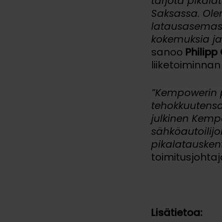
tarjota pikal
Saksassa. Ole
latausasemast
kokemuksia ja
sanoo
Philipp
liiketoiminnan
”Kempowerin p
tehokkuutensa
julkinen Kemp
sähköautoilij
pikalatauskent
toimitusjohta
Lisätietoa: