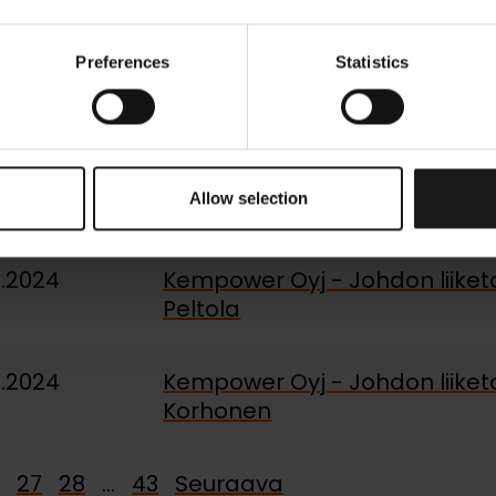
Kainulainen
Preferences
Statistics
2.2024
Kempower Oyj - Johdon liiket
Ristimäki
2.2024
Kempower Oyj - Johdon liiketo
Allow selection
2.2024
Kempower Oyj - Johdon liiket
Peltola
2.2024
Kempower Oyj - Johdon liiket
Korhonen
27
28
…
43
Seuraava