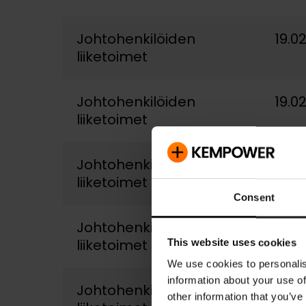
Johtohenkilöiden
19.0
liiketoimet
Johtohenkilöiden
19.0
liiketoimet
Johtohenkilöiden
19.0
liiketoimet
Consent
Johtohenkilöiden
19.0
liiketoimet
This website uses cookies
We use cookies to personalis
information about your use of
Johtohenkilöiden
19.0
other information that you’ve