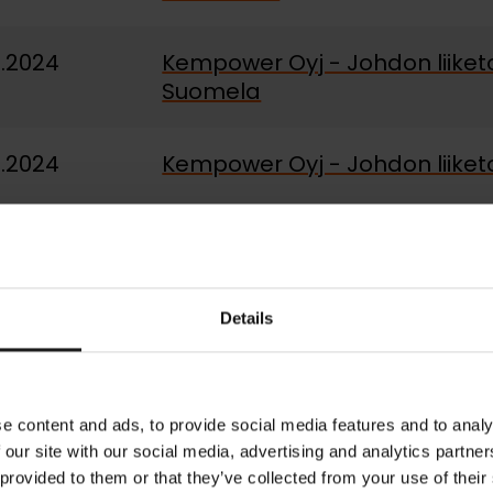
2.2024
Kempower Oyj - Johdon liiket
Suomela
2.2024
Kempower Oyj - Johdon liiket
2.2024
Kempower Oyj - Johdon liiket
Details
2.2024
Kempower Oyj - Johdon liiket
Savonen
e content and ads, to provide social media features and to analy
 our site with our social media, advertising and analytics partn
2.2024
Kempower Oyj - Johdon liiket
 provided to them or that they’ve collected from your use of their