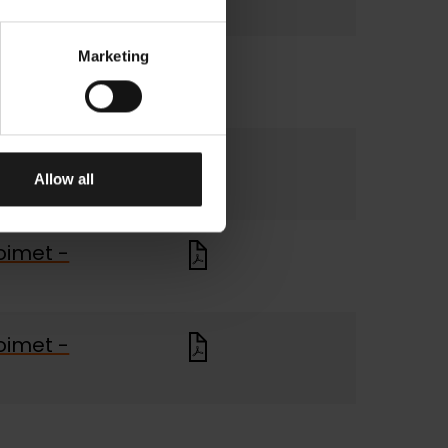
Marketing
oimet -
imet - Lehti
Allow all
oimet -
oimet -