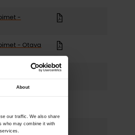
oimet -
oimet - Otava
oimet - Liuska
About
oimet -
se our traffic. We also share
ers who may combine it with
oimet -
 services.