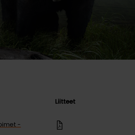
Liitteet
oimet -