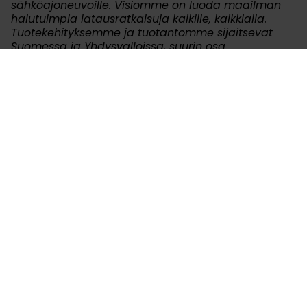
sähköajoneuvoille. Visiomme on luoda maailman
halutuimpia latausratkaisuja kaikille, kaikkialla.
Tuotekehityksemme ja tuotantomme sijaitsevat
Suomessa ja Yhdysvalloissa, suurin osa
materiaaleista ja komponenteista hankitaan
paikallisesti. Keskitymme kaikkiin sähköisen
liikkumisen alueisiin sähköautoista rekkoihin ja
busseihin, sekä työkoneisiin ja merenkulkuun.
Kempowerin modulaarinen ja skaalautuva
latausjärjestelmä ja maailmanluokan ohjelmisto on
suunniteltu sähköautoilijoiden toimesta
sähköautoilijoita varten. Näin mahdollistamme
parhaan käyttökokemuksen asiakkaillemme
kaikkialla maailmassa. Kempower on listattu
Nasdaq First North Growth Market Finland –
markkinapaikalla.
www.kempower.com
Liitteet
Lataa tiedote pdf-muodossa.pdf