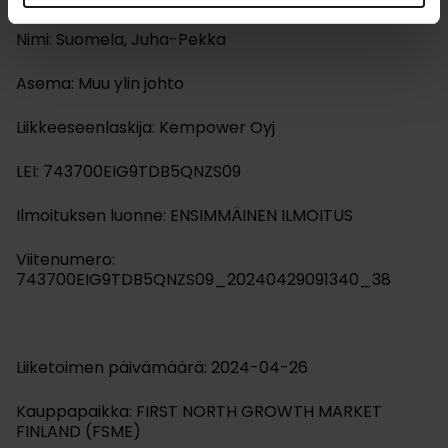
Nimi: Suomela, Juha-Pekka
Asema: Muu ylin johto
Liikkeeseenlaskija: Kempower Oyj
LEI: 743700EIG9TDB5QNZS09
Ilmoituksen luonne: ENSIMMÄINEN ILMOITUS
Viitenumero:
743700EIG9TDB5QNZS09_20240429091340_38
Liiketoimen päivämäärä: 2024-04-26
Kauppapaikka: FIRST NORTH GROWTH MARKET
FINLAND (FSME)