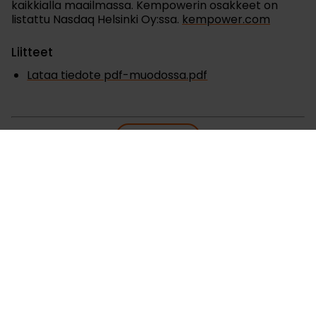
kaikkialla maailmassa. Kempowerin osakkeet on
listattu Nasdaq Helsinki Oy:ssa.
kempower.com
Liitteet
Lataa tiedote pdf-muodossa.pdf
Tiedotteet