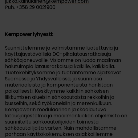
jukka.kainulainen@kempower.com
Puh. +358 29 0021900
Kempower lyhyesti:
Suunnittelemme ja valmistamme luotettavia ja
käyttäjäystävällisiä DC-pikalatausratkaisuja
sähköajoneuvoille. Visiomme on luoda maailman
halutuimpia latausratkaisuja kaikille, kaikkialla.
Tuotekehityksemme ja tuotantomme sijaitsevat
Suomessa ja Yhdysvalloissa, ja suurin osa
materiaaleista ja komponenteista hankitaan
paikallisesti. Keskitymme kaikkiin sähköisen
liikkumisen alueisiin sähköautoista rekkoihin ja
busseihin, sekä työkoneisiin ja merenkulkuun.
Kempowerin modulaarinen ja skaalautuva
latausjärjestelmä ja maailmanluokan ohjelmisto on
suunniteltu sähköautoilijoiden toimesta
sähköautoilijoita varten. Näin mahdollistamme
parhaan käyttökokemuksen asiakkaillemme