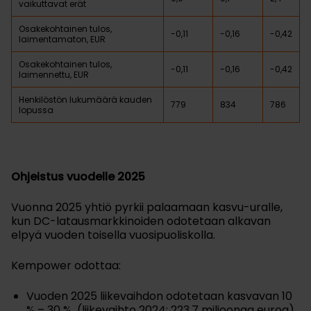
vaikuttavat erät
Osakekohtainen tulos,
-0,11
-0,16
-0,42
laimentamaton, EUR
Osakekohtainen tulos,
-0,11
-0,16
-0,42
laimennettu, EUR
Henkilöstön lukumäärä kauden
779
834
786
lopussa
Ohjeistus vuodelle 2025
Vuonna 2025 yhtiö pyrkii palaamaan kasvu-uralle,
kun DC-latausmarkkinoiden odotetaan alkavan
elpyä vuoden toisella vuosipuoliskolla.
Kempower odottaa:
Vuoden 2025 liikevaihdon odotetaan kasvavan 10
% – 30 % (liikevaihto 2024: 223,7 miljoonaa euroa).