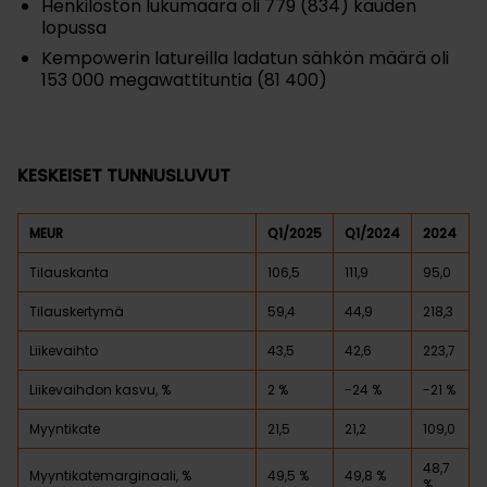
Henkilöstön lukumäärä oli 779 (834) kauden
lopussa
Kempowerin latureilla ladatun sähkön määrä oli
153 000 megawattituntia (81 400)
KESKEISET TUNNUSLUVUT
MEUR
Q1/2025
Q1/2024
2024
Tilauskanta
106,5
111,9
95,0
Tilauskertymä
59,4
44,9
218,3
Liikevaihto
43,5
42,6
223,7
Liikevaihdon kasvu, %
2 %
-24 %
-21 %
Myyntikate
21,5
21,2
109,0
48,7
Myyntikatemarginaali, %
49,5 %
49,8 %
%