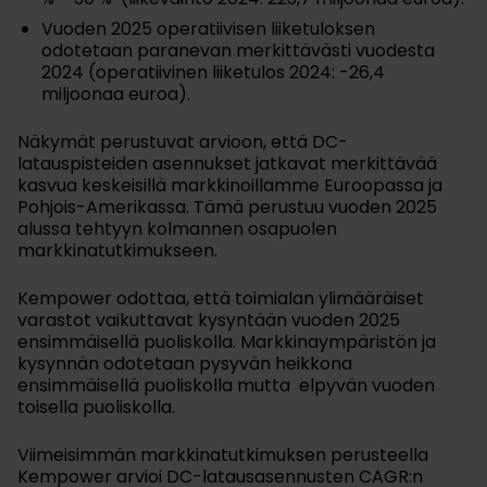
Vuoden 2025 operatiivisen liiketuloksen
odotetaan paranevan merkittävästi vuodesta
2024 (operatiivinen liiketulos 2024: -26,4
miljoonaa euroa).
Näkymät perustuvat arvioon, että DC-
latauspisteiden asennukset jatkavat merkittävää
kasvua keskeisillä markkinoillamme Euroopassa ja
Pohjois-Amerikassa. Tämä perustuu vuoden 2025
alussa tehtyyn kolmannen osapuolen
markkinatutkimukseen.
Kempower odottaa, että toimialan ylimääräiset
varastot vaikuttavat kysyntään vuoden 2025
ensimmäisellä puoliskolla. Markkinaympäristön ja
kysynnän odotetaan pysyvän heikkona
ensimmäisellä puoliskolla mutta elpyvän vuoden
toisella puoliskolla.
Viimeisimmän markkinatutkimuksen perusteella
Kempower arvioi DC-latausasennusten CAGR:n