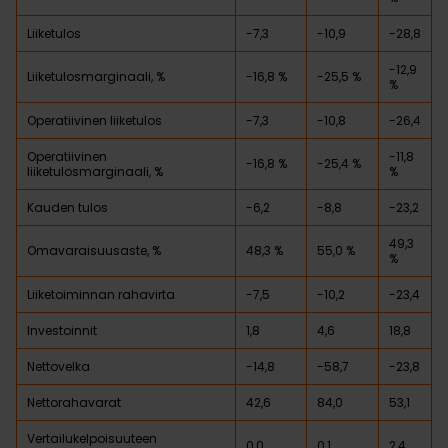
Liiketulos
-7,3
-10,9
-28,8
-12,9
Liiketulosmarginaali, %
-16,8 %
-25,5 %
%
Operatiivinen liiketulos
-7,3
-10,8
-26,4
Operatiivinen
-11,8
-16,8 %
-25,4 %
liiketulosmarginaali, %
%
Kauden tulos
-6,2
-8,8
-23,2
49,3
Omavaraisuusaste, %
48,3 %
55,0 %
%
Liiketoiminnan rahavirta
-7,5
-10,2
-23,4
Investoinnit
1,8
4,6
18,8
Nettovelka
-14,8
-58,7
-23,8
Nettorahavarat
42,6
84,0
53,1
Vertailukelpoisuuteen
0,0
0,1
2,4