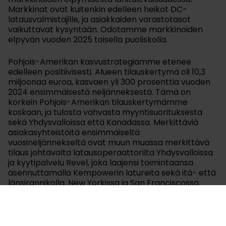
Markkinat ovat kuitenkin edelleen heikot DC-
latausvalmistajille, ja asiakkaiden varastotasot
vaikuttavat kysyntään. Odotamme markkinoiden
elpyvän vuoden 2025 toisella puoliskolla.
Pohjois-Amerikan kasvustrategiamme etenee
edelleen positiivisesti. Alueen tilauskertymä oli 10,3
miljoonaa euroa, kasvaen yli 300 prosenttia vuoden
2024 ensimmäisestä neljänneksestä. Tämä on
korkein Pohjois-Amerikan tilauskertymämme
koskaan, ja tulosta vahvasta myyntisuorituksesta
sekä Yhdysvalloissa että Kanadassa. Merkittäviä
asiakasyhteistöitä ensimmäiseltä
vuosineljännekseltä ovat muun muassa merkittävä
tilaus johtavalta latausoperaattorilta Yhdysvalloissa
ja kyytipalvelu Revel, joka laajensi toimintaansa
asennuttamalla Kempowerin latureita sekä itä- että
länsirannikolla, New Yorkissa ja San Franciscossa.
Vaikka Pohjois-Amerikan markkinat ovat tällä
hetkellä epävarmat, Yhdysvalloissa ja Kanadassa on
lukuisia kasvumahdollisuuksia. Äskettäin julkistetut