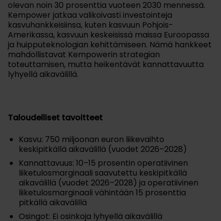
olevan noin 30 prosenttia vuoteen 2030 mennessä.
Kempower jatkaa valikoivasti investointeja
kasvuhankkeisiinsa, kuten kasvuun Pohjois-
Amerikassa, kasvuun keskeisissä maissa Euroopassa
ja huipputeknologian kehittämiseen. Nämä hankkeet
mahdollistavat Kempowerin strategian
toteuttamisen, mutta heikentävät kannattavuutta
lyhyellä aikavälillä.
Taloudelliset tavoitteet
Kasvu: 750 miljoonan euron liikevaihto
keskipitkällä aikavälillä (vuodet 2026–2028)
Kannattavuus: 10–15 prosentin operatiivinen
liiketulosmarginaali saavutettu keskipitkällä
aikavälillä (vuodet 2026–2028) ja operatiivinen
liiketulosmarginaali vähintään 15 prosenttia
pitkällä aikavälillä
Osingot: Ei osinkoja lyhyellä aikavälillä