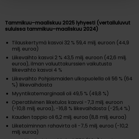
Tammikuu–maaliskuu 2025 lyhyesti (vertailuluvut
suluissa tammikuu–maaliskuu 2024)
Tilauskertymä kasvoi 32 % 59,4 milj. euroon (44,9
milj. euroa)
Liikevaihto kasvoi 2 % 43,5 milj. euroon (42,6 milj.
euroa), ilman valuuttakurssien vaikutusta
liikevaihto kasvoi 4 %
Liikevaihto Pohjoismaiden ulkopuolella oli 56 % (64
%) liikevaihdosta
Myyntikatemarginaali oli 49,5 % (49,8 %)
Operatiivinen liiketulos kasvoi -7,3 milj. euroon
(-10,8 milj. euroa), -16,8 % liikevaihdosta (-25,4 %)
Kauden tappio oli 6,2 milj. euroa (8,8 milj. euroa)
Liiketoiminnan rahavirta oli -7,5 milj. euroa (-10,2
milj. euroa)