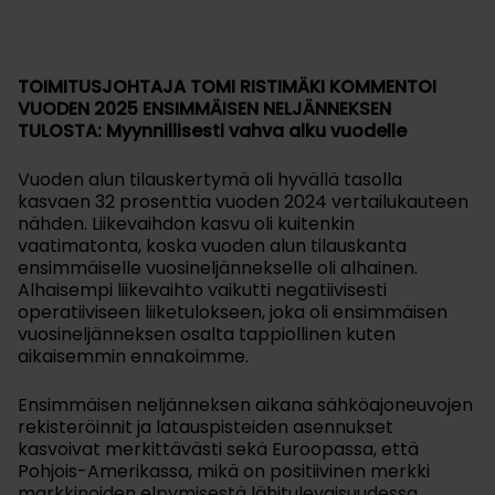
TOIMITUSJOHTAJA TOMI RISTIMÄKI KOMMENTOI
VUODEN 2025 ENSIMMÄISEN NELJÄNNEKSEN
TULOSTA: Myynnillisesti vahva alku vuodelle
Vuoden alun tilauskertymä oli hyvällä tasolla
kasvaen 32 prosenttia vuoden 2024 vertailukauteen
nähden. Liikevaihdon kasvu oli kuitenkin
vaatimatonta, koska vuoden alun tilauskanta
ensimmäiselle vuosineljännekselle oli alhainen.
Alhaisempi liikevaihto vaikutti negatiivisesti
operatiiviseen liiketulokseen, joka oli ensimmäisen
vuosineljänneksen osalta tappiollinen kuten
aikaisemmin ennakoimme.
Ensimmäisen neljänneksen aikana sähköajoneuvojen
rekisteröinnit ja latauspisteiden asennukset
kasvoivat merkittävästi sekä Euroopassa, että
Pohjois-Amerikassa, mikä on positiivinen merkki
markkinoiden elpymisestä lähitulevaisuudessa.