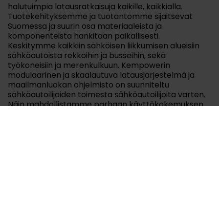
halutuimpia latausratkaisuja kaikille, kaikkialla.
Tuotekehityksemme ja tuotantomme sijaitsevat
Suomessa ja suurin osa materiaaleista ja
komponenteista hankitaan paikallisesti.
Keskitymme kaikkiin sähköisen liikkumisen alueisiin
sähköautoista rekkoihin ja busseihin, sekä
työkoneisiin ja merenkulkuun. Kempowerin
modulaarinen ja skaalautuva latausjärjestelmä ja
maailmanluokan ohjelmisto on suunniteltu
sähköautoilijoiden toimesta sähköautoilijoita varten.
Näin mahdollistamme parhaan käyttökokemuksen
asiakkaillemme kaikkialla maailmassa. Kempower on
listattu Nasdaq First North Growth Market Finland –
markkinapaikalla.
www.kempower.com
Liitteet
Lataa tiedote pdf-muodossa.pdf
Kempower Oyj 30112023.xlsx