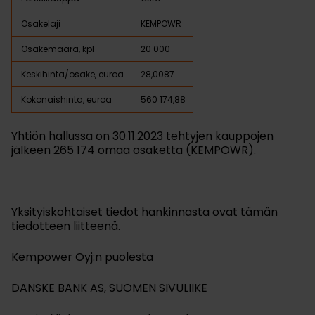
Osakelaji
KEMPOWR
Osakemäärä, kpl
20 000
Keskihinta/osake, euroa
28,0087
Kokonaishinta, euroa
560 174,88
Yhtiön hallussa on 30.11.2023 tehtyjen kauppojen
jälkeen 265 174 omaa osaketta (KEMPOWR).
Yksityiskohtaiset tiedot hankinnasta ovat tämän
tiedotteen liitteenä.
Kempower Oyj:n puolesta
DANSKE BANK AS, SUOMEN SIVULIIKE