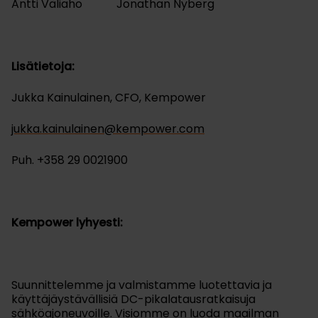
Antti Väliaho Jonathan Nyberg
Lisätietoja:
Jukka Kainulainen, CFO, Kempower
jukka.kainulainen@kempower.com
Puh. +358 29 0021900
Kempower lyhyesti:
Suunnittelemme ja valmistamme luotettavia ja
käyttäjäystävällisiä DC-pikalatausratkaisuja
sähköajoneuvoille. Visiomme on luoda maailman