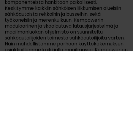
komponenteista hankitaan paikallisesti.
Keskitymme kaikkiin sähköisen liikkumisen alueisiin
sähköautoista rekkoihin ja busseihin, sekä
työkoneisiin ja merenkulkuun. Kempowerin
modulaarinen ja skaalautuva latausjärjestelmä ja
maailmanluokan ohjelmisto on suunniteltu
sähköautoilijoiden toimesta sähköautoilijoita varten.
Näin mahdollistamme parhaan käyttökokemuksen
asiakkaillemme kaikkialla maailmassa. Kempower on
listattu Nasdaq First North Growth Market Finland –
markkinapaikalla.
www.kempower.com
Liitteet
Lataa tiedote pdf-muodossa.pdf
Kempower Oyj 23112023.xlsx
Tiedotteet