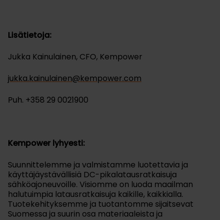
Lisätietoja:
Jukka Kainulainen, CFO, Kempower
jukka.kainulainen@kempower.com
Puh. +358 29 0021900
Kempower lyhyesti:
Suunnittelemme ja valmistamme luotettavia ja
käyttäjäystävällisiä DC-pikalatausratkaisuja
sähköajoneuvoille. Visiomme on luoda maailman
halutuimpia latausratkaisuja kaikille, kaikkialla.
Tuotekehityksemme ja tuotantomme sijaitsevat
Suomessa ja suurin osa materiaaleista ja