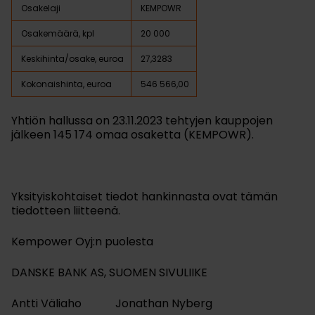
Osakelaji
KEMPOWR
Osakemäärä, kpl
20 000
Keskihinta/osake, euroa
27,3283
Kokonaishinta, euroa
546 566,00
Yhtiön hallussa on 23.11.2023 tehtyjen kauppojen
jälkeen 145 174 omaa osaketta (KEMPOWR).
Yksityiskohtaiset tiedot hankinnasta ovat tämän
tiedotteen liitteenä.
Kempower Oyj:n puolesta
DANSKE BANK AS, SUOMEN SIVULIIKE
Antti Väliaho Jonathan Nyberg