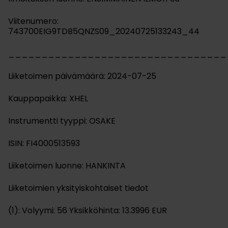
Viitenumero:
743700EIG9TDB5QNZS09_20240725133243_44
_________________________________
Liiketoimen päivämäärä: 2024-07-25
Kauppapaikka: XHEL
Instrumentti tyyppi: OSAKE
ISIN: FI4000513593
Liiketoimen luonne: HANKINTA
Liiketoimien yksityiskohtaiset tiedot
(1): Volyymi: 56 Yksikköhinta: 13.3996 EUR