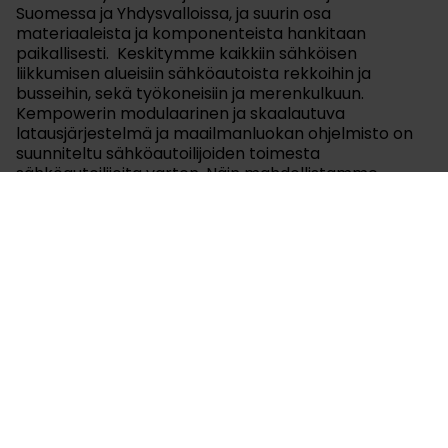
Suomessa ja Yhdysvalloissa, ja suurin osa
materiaaleista ja komponenteista hankitaan
paikallisesti. Keskitymme kaikkiin sähköisen
liikkumisen alueisiin sähköautoista rekkoihin ja
busseihin, sekä työkoneisiin ja merenkulkuun.
Kempowerin modulaarinen ja skaalautuva
latausjärjestelmä ja maailmanluokan ohjelmisto on
suunniteltu sähköautoilijoiden toimesta
sähköautoilijoita varten. Näin mahdollistamme
parhaan käyttökokemuksen asiakkaillemme
kaikkialla maailmassa. Kempowerin osakkeet on
listattu Nasdaq Helsinki Oy:ssa.
www.kempower.com
Liitteet
Lataa tiedote pdf-muodossa.pdf
Tiedotteet