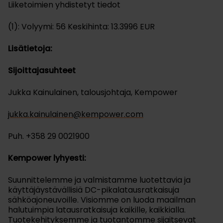
Liiketoimien yhdistetyt tiedot
(1): Volyymi: 56 Keskihinta: 13.3996 EUR
Lisätietoja:
Sijoittajasuhteet
Jukka Kainulainen, talousjohtaja, Kempower
jukka.kainulainen@kempower.com
Puh. +358 29 0021900
Kempower lyhyesti:
Suunnittelemme ja valmistamme luotettavia ja
käyttäjäystävällisiä DC-pikalatausratkaisuja
sähköajoneuvoille. Visiomme on luoda maailman
halutuimpia latausratkaisuja kaikille, kaikkialla.
Tuotekehityksemme ja tuotantomme sijaitsevat