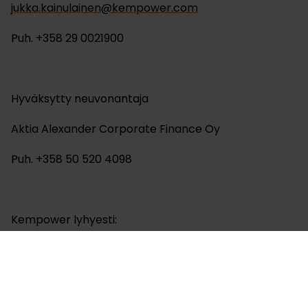
jukka.kainulainen@kempower.com
Puh. +358 29 0021900
Hyväksytty neuvonantaja
Aktia Alexander Corporate Finance Oy
Puh. +358 50 520 4098
Kempower lyhyesti:
Suunnittelemme ja valmistamme luotettavia ja
käyttäjäystävällisiä DC-pikalatausratkaisuja
sähköajoneuvoille. Visiomme on luoda maailman
halutuimpia latausratkaisuja kaikille, kaikkialla.
Tuotekehityksemme ja tuotantomme sijaitsevat