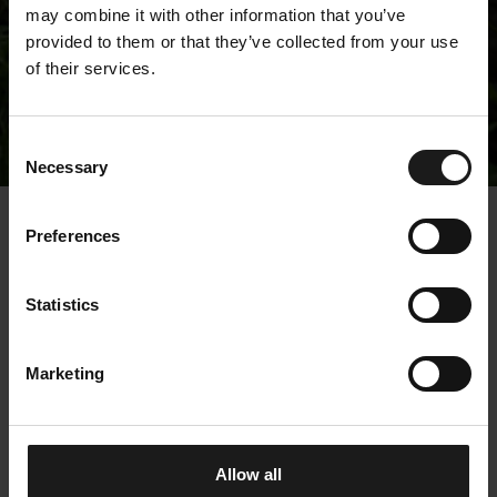
may combine it with other information that you’ve
provided to them or that they’ve collected from your use
of their services.
Tiedotteet
Consent
Necessary
Selection
« Tiedotteet
Preferences
Kempower Oyj –
Statistics
Johdon liiketoimet –
Savonen
Marketing
19.2.2024 13:00:04 EET | Kempower Oyj |
Johtohenkilöiden liiketoimet
Allow all
Kempower Oyj, Yhtiötiedote, 19.2.2024 klo 13:00