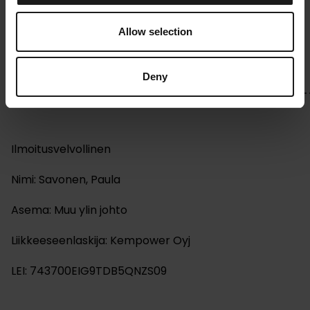
Allow selection
Kempower Oyj – Johdon liiketoimet – Savonen
Deny
_________________________________
Ilmoitusvelvollinen
Nimi: Savonen, Paula
Asema: Muu ylin johto
Liikkeeseenlaskija: Kempower Oyj
LEI: 743700EIG9TDB5QNZS09