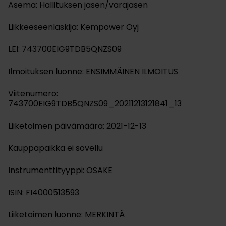
Asema: Hallituksen jäsen/varajäsen
Liikkeeseenlaskija: Kempower Oyj
LEI: 743700EIG9TDB5QNZS09
Ilmoituksen luonne: ENSIMMÄINEN ILMOITUS
Viitenumero:
743700EIG9TDB5QNZS09_20211213121841_13
Liiketoimen päivämäärä: 2021-12-13
Kauppapaikka ei sovellu
Instrumenttityyppi: OSAKE
ISIN: FI4000513593
Liiketoimen luonne: MERKINTÄ