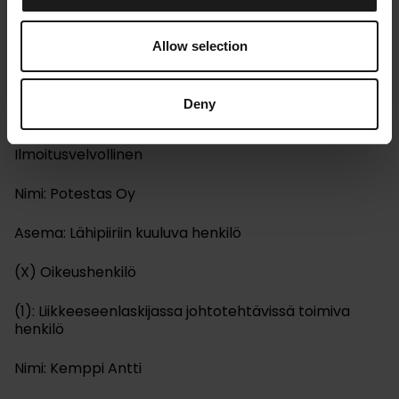
Kempower Oyj, Yhtiötiedote, 16.12.2021 klo 16:00
Johdon liiketoimet
Allow selection
KEMPOWER OYJ – JOHDON LIIKETOIMET – Potestas
Oy
Deny
Kempower Oyj – Johdon liiketoimet – Potestas Oy
Ilmoitusvelvollinen
Nimi: Potestas Oy
Asema: Lähipiiriin kuuluva henkilö
(X) Oikeushenkilö
(1): Liikkeeseenlaskijassa johtotehtävissä toimiva
henkilö
Nimi: Kemppi Antti