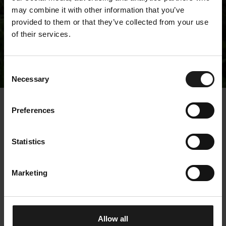
may combine it with other information that you’ve
provided to them or that they’ve collected from your use
of their services.
Tiedotteet
Consent
Necessary
Selection
« Tiedotteet
Preferences
Kempower Oyj –
Statistics
Johdon liiketoimet –
Potestas Oy
Marketing
16.12.2021 16:00:06 EET | Kempower Oyj |
Johtohenkilöiden liiketoimet
Allow all