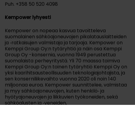
Puh. +358 50 520 4098
Kempower lyhyesti
Kempower on nopeaa kasvua tavoitteleva
suomalainen sähköajoneuvojen pikalatauslaitteiden
ja ‑ratkaisujen valmistaja ja tarjoaja. Kempower on
Kemppi Group Oy:n tytäryhtiö ja näin osa Kemppi
Group Oy -konsernia, vuonna 1949 perustettua
suomalaista perheyritystä. Yli 70 maassa toimiva
Kemppi Group Oy:n toinen tytäryhtiö Kemppi Oy on
yksi kaarihitsausteollisuuden teknologiajohtajista, ja
sen konserniliikevaihto vuonna 2020 oli noin 140
miljoonaa euroa. Kempower suunnittelee, valmistaa
ja myy sähköajoneuvojen, kuten henkilö‑ ja
hyötyajoneuvojen ja liikkuvien työkoneiden, sekä
sähköalusten ja ‑veneiden,
tasavirtapikalatauslaitteita, ‑ratkaisuja ja ‑palveluita.
Kempower tarjoaa laajan ratkaisuvalikoiman
sähköajoneuvojen kaikkiin pikalataustarpeisiin
julkisista parkkipaikoista linja-autovarikkoihin ja
päätepysäkkeihin, raskaisiin hyöty‑ ja muihin