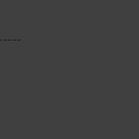
_____