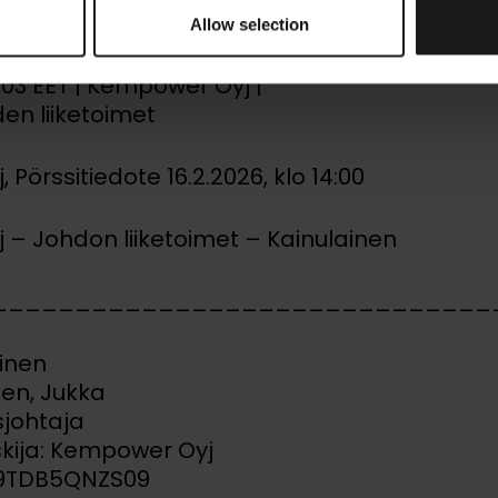
toimet – Kainula
Allow selection
0:03 EET | Kempower Oyj |
en liiketoimet
Pörssitiedote 16.2.2026, klo 14:00
– Johdon liiketoimet – Kainulainen
______________________________
linen
nen, Jukka
johtaja
skija: Kempower Oyj
IG9TDB5QNZS09