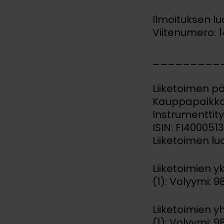
Ilmoituksen l
Viitenumero: 
_________
Liiketoimen p
Kauppapaikka
Instrumenttit
ISIN: FI400051
Liiketoimen l
Liiketoimien y
(1): Volyymi: 9
Liiketoimien y
(1): Volyymi: 9