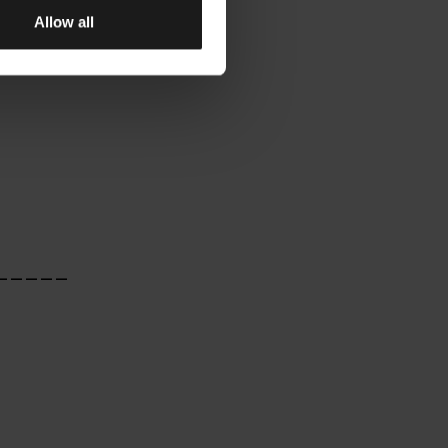
inen
Allow all
_____