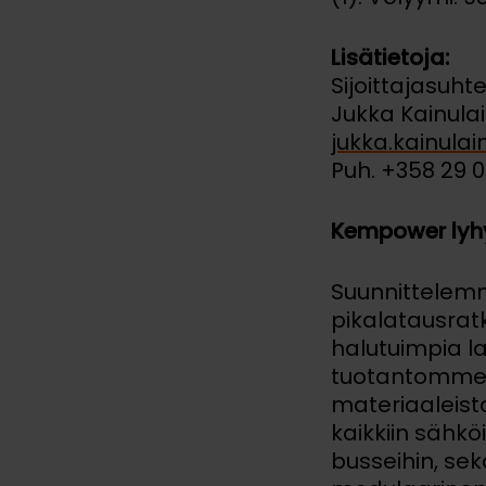
Lisätietoja:
Sijoittajasuht
Jukka Kainula
jukka.kainul
Puh. +358 29 
Kempower lyhy
Suunnittelemm
pikalatausrat
halutuimpia la
tuotantomme s
materiaaleist
kaikkiin sähkö
busseihin, se