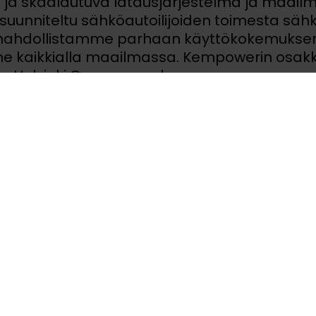
ja skaalautuva latausjärjestelmä ja maail
suunniteltu sähköautoilijoiden toimesta sähkö
 mahdollistamme parhaan käyttökokemukse
me kaikkialla maailmassa. Kempowerin osak
q Helsinki Oy:ssa.
www.kempower.com
ote pdf-muodossa.pdf
Tiedotteet