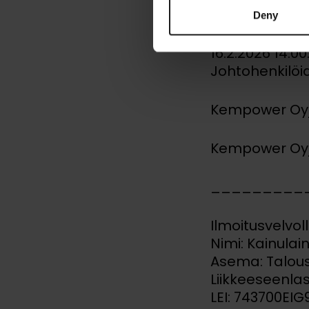
liike
Deny
16.2.2026 14:0
Johtohenkilöid
Kempower Oyj, 
Kempower Oyj 
_________
Ilmoitusvelvol
Nimi: Kainulai
Asema: Talous
Liikkeeseenla
LEI: 743700E