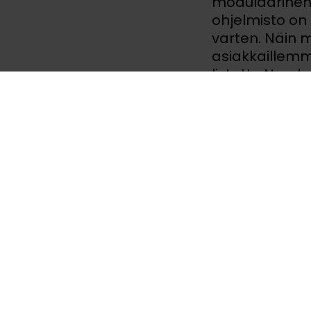
modulaarinen 
ohjelmisto on 
varten. Näin
asiakkaillem
listattu Nasda
Liitteet
Lataa tied