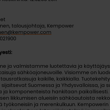
eet
inen, talousjohtaja, Kempower
ainen@kempower.com
0021900
esti:
e ja valmistamme luotettavia ja käyttäjäys
kaisuja sähköajoneuvoille. Visiomme on lu
tausratkaisuja kaikille, kaikkialla. Tuotekeh
ijaitsevat Suomessa ja Yhdysvalloissa, ja s
a ja komponenteista hankitaan paikallisest
isen liikkumisen alueisiin sähköautoista rekko
kä työkoneisiin ja merenkulkuun. Kempowerin