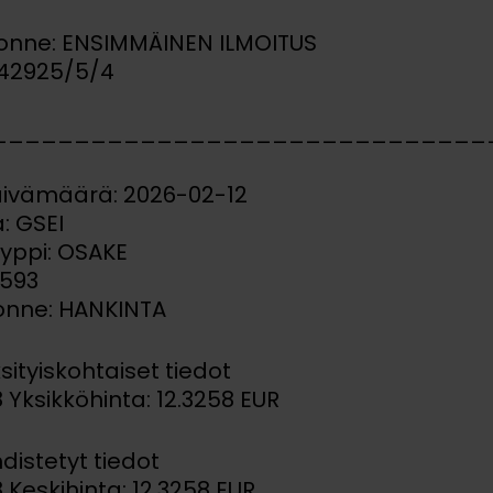
uonne: ENSIMMÄINEN ILMOITUS
142925/5/4
______________________________
äivämäärä: 2026-02-12
: GSEI
yyppi: OSAKE
3593
uonne: HANKINTA
ksityiskohtaiset tiedot
8 Yksikköhinta: 12.3258 EUR
hdistetyt tiedot
8 Keskihinta: 12.3258 EUR