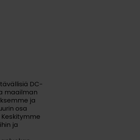
tävällisiä DC-
oda maailman
ityksemme ja
uurin osa
i. Keskitymme
ihin ja