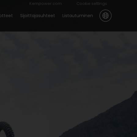
Kempower.com
Cookie settings
otteet
Sijoittajasuhteet
Listautuminen