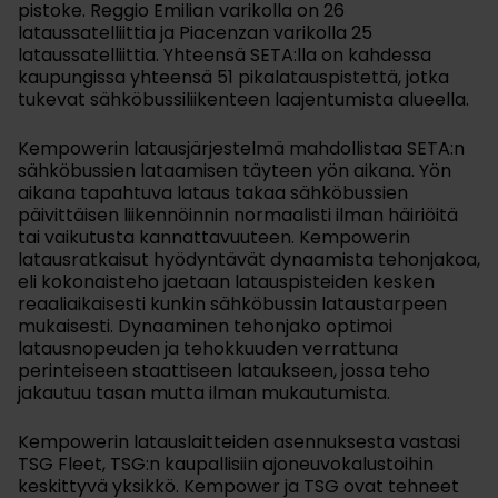
pistoke. Reggio Emilian varikolla on 26
lataussatelliittia ja Piacenzan varikolla 25
lataussatelliittia. Yhteensä SETA:lla on kahdessa
kaupungissa yhteensä 51 pikalatauspistettä, jotka
tukevat sähköbussiliikenteen laajentumista alueella.
Kempowerin latausjärjestelmä mahdollistaa SETA:n
sähköbussien lataamisen täyteen yön aikana. Yön
aikana tapahtuva lataus takaa sähköbussien
päivittäisen liikennöinnin normaalisti ilman häiriöitä
tai vaikutusta kannattavuuteen. Kempowerin
latausratkaisut hyödyntävät dynaamista tehonjakoa,
eli kokonaisteho jaetaan latauspisteiden kesken
reaaliaikaisesti kunkin sähköbussin lataustarpeen
mukaisesti. Dynaaminen tehonjako optimoi
latausnopeuden ja tehokkuuden verrattuna
perinteiseen staattiseen lataukseen, jossa teho
jakautuu tasan mutta ilman mukautumista.
Kempowerin latauslaitteiden asennuksesta vastasi
TSG Fleet, TSG:n kaupallisiin ajoneuvokalustoihin
keskittyvä yksikkö. Kempower ja TSG ovat tehneet