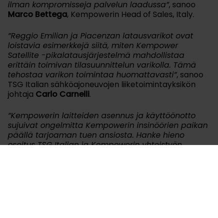
ilman kompromisseja palvelun laadussa”
, sanoo
Marco Bettega
, Kempowerin Head of Sales, Italy.
”Reggio Emilian ja Piacenzan latausvarikot ovat
loistavia esimerkkejä siitä, miten Kempower
Satellite -pikalatausjärjestelmä mahdollistaa
erittäin toimivan tilasuunnittelun varikolla. Tämä
tehostaa varikon toimintaa huomattavasti”
, sanoo
TSG Italian sähköajoneuvojen liiketoimintayksikön
johtaja
Carlo Carnelli
.
”Kempowerin laitteiden asennus ja käyttöönotto
sujuivat ongelmitta Kempowerin insinöörien paikan
päällä tarjoaman tuen ansiosta. Hanke hieno
osoitus TSG Italian ja Kempowerin yhteistyön
merkityksestä asiakastyytyväisyyden
varmistamisessa”,
sanoi Carnelli.
Latausasemien käyttöönoton jälkeen SETA on jo
vastaanottanut kuusi uutta sähköbussia – kolme
kummallekin varikolle – ja odottaa saavansa vielä 15
uutta bussia vuoteen 2026 mennessä. Tällöin sen