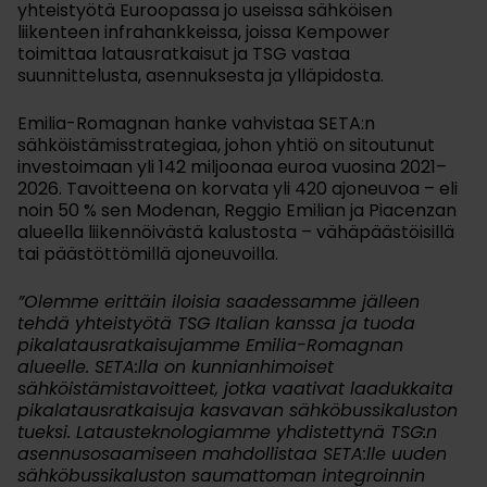
yhteistyötä Euroopassa jo useissa sähköisen
liikenteen infrahankkeissa, joissa Kempower
toimittaa latausratkaisut ja TSG vastaa
suunnittelusta, asennuksesta ja ylläpidosta.
Emilia-Romagnan hanke vahvistaa SETA:n
sähköistämisstrategiaa, johon yhtiö on sitoutunut
investoimaan yli 142 miljoonaa euroa vuosina 2021–
2026. Tavoitteena on korvata yli 420 ajoneuvoa – eli
noin 50 % sen Modenan, Reggio Emilian ja Piacenzan
alueella liikennöivästä kalustosta – vähäpäästöisillä
tai päästöttömillä ajoneuvoilla.
”Olemme erittäin iloisia saadessamme jälleen
tehdä yhteistyötä TSG Italian kanssa ja tuoda
pikalatausratkaisujamme Emilia-Romagnan
alueelle. SETA:lla on kunnianhimoiset
sähköistämistavoitteet, jotka vaativat laadukkaita
pikalatausratkaisuja kasvavan sähköbussikaluston
tueksi. Latausteknologiamme yhdistettynä TSG:n
asennusosaamiseen mahdollistaa SETA:lle uuden
sähköbussikaluston saumattoman integroinnin