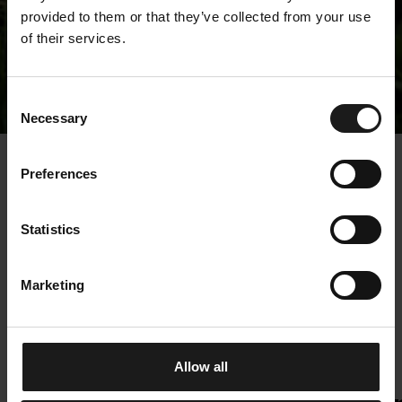
provided to them or that they’ve collected from your use
of their services.
Tiedotteet
Consent
Necessary
Selection
« Tiedotteet
Preferences
Kempower ja TSG
Statistics
toimittivat kaksi
sähköbussien
Marketing
pikalatusvarikkoa
Italian Emilia-
Romagnaan
Allow all