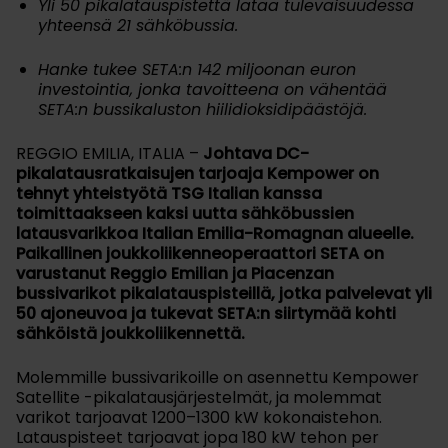
Yli 50 pikalatauspistettä lataa tulevaisuudessa
yhteensä 21 sähköbussia.
Hanke tukee SETA:n 142 miljoonan euron
investointia, jonka tavoitteena on vähentää
SETA:n bussikaluston hiilidioksidipäästöjä.
REGGIO EMILIA, ITALIA –
Johtava DC-
pikalatausratkaisujen tarjoaja Kempower on
tehnyt yhteistyötä TSG Italian kanssa
toimittaakseen kaksi uutta sähköbussien
latausvarikkoa Italian Emilia-Romagnan alueelle.
Paikallinen joukkoliikenneoperaattori SETA on
varustanut Reggio Emilian ja Piacenzan
bussivarikot pikalatauspisteillä, jotka palvelevat yli
50 ajoneuvoa ja tukevat SETA:n siirtymää kohti
sähköistä joukkoliikennettä.
Molemmille bussivarikoille on asennettu Kempower
Satellite -pikalatausjärjestelmät, ja molemmat
varikot tarjoavat 1200–1300 kW kokonaistehon.
Latauspisteet tarjoavat jopa 180 kW tehon per