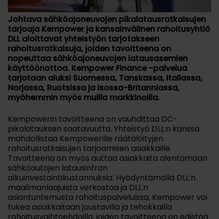
Johtava sähköajoneuvojen pikalatausratkaisujen
tarjoaja Kempower ja kansainvälinen rahoitusyhtiö
DLL aloittavat yhteistyön tarjotakseen
rahoitusratkaisuja, joiden tavoitteena on
nopeuttaa sähköajoneuvojen latausasemien
käyttöönottoa. Kempower Finance -palvelua
tarjotaan aluksi Suomessa, Tanskassa, Italiassa,
Norjassa, Ruotsissa ja Isossa-Britanniassa,
myöhemmin myös muilla markkinoilla.
Kempowerin tavoitteena on vauhdittaa DC-
pikalatauksen saatavuutta. Yhteistyö DLL:n kanssa
mahdollistaa Kempowerille räätälöityjen
rahoitusratkaisujen tarjoamisen asiakkaille.
Tavoitteena on myös auttaa asiakkaita alentamaan
sähköautojen latausinfran
alkuinvestointikustannuksia. Hyödyntämällä DLL:n
maailmanlaajuista verkostoa ja DLL:n
asiantuntemusta rahoituspalveluissa, Kempower voi
tukea asiakkaitaan joustavilla ja tehokkailla
rahoitusvaihtoehdoilla, joiden tavoitteena on edistää