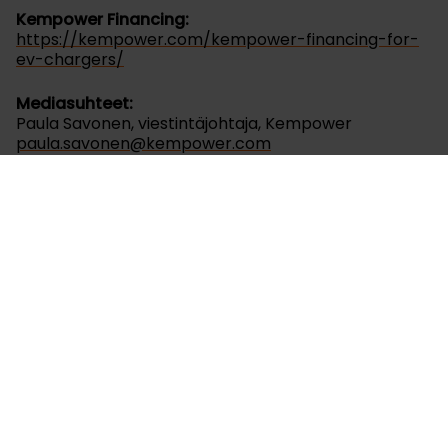
Kempower Financing:
https://kempower.com/kempower-financing-for-
ev-chargers/
Mediasuhteet:
Paula Savonen, viestintäjohtaja, Kempower
paula.savonen@kempower.com
+358 400 343 851
DLL
Kahina Larichi, Global Communications Business
Partner, DLL—Sustainability, Circularity & Energy
Transition (
Kahina.larichi@dllgroup.com
)
+33 6 79 90 17 23
For more info about DLL, visit
www.dllgroup.com
Kempower lyhyesti:
Suunnittelemme ja valmistamme luotettavia ja
käyttäjäystävällisiä DC-pikalatausratkaisuja
sähköajoneuvoille. Visiomme on luoda maailman