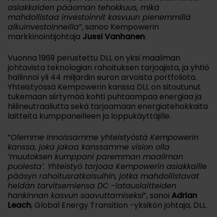
asiakkaiden pääoman tehokkuus, mikä
mahdollistaa investoinnit kasvuun pienemmillä
alkuinvestoinneilla
”, sanoo Kempowerin
markkinointijohtaja
Jussi Vanhanen
.
Vuonna 1969 perustettu DLL on yksi maailman
johtavista teknologian rahoituksen tarjoajista, ja yhtiö
hallinnoi yli 44 miljardin euron arvoista portfoliota.
Yhteistyössä Kempowerin kanssa DLL on sitoutunut
tukemaan siirtymää kohti puhtaampaa energiaa ja
hiilineutraaliutta sekä tarjoamaan energiatehokkaita
laitteita kumppaneilleen ja loppukäyttäjille.
”
Olemme innoissamme yhteistyöstä Kempowerin
kanssa, joka jakaa kanssamme vision olla
’muutoksen kumppani paremman maailman
puolesta’. Yhteistyö tarjoaa Kempowerin asiakkaille
pääsyn rahoitusratkaisuihin, jotka mahdollistavat
heidän tarvitsemiensa DC -latauslaitteiden
hankinnan kasvun saavuttamiseksi
”, sanoi
Adrian
Leach
, Global Energy Transition -yksikön johtaja, DLL.