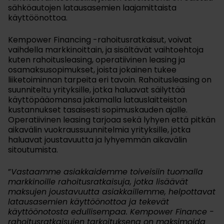
sähköautojen latausasemien laajamittaista
käyttöönottoa.
Kempower Financing -rahoitusratkaisut, voivat
vaihdella markkinoittain, ja sisältävät vaihtoehtoja
kuten rahoitusleasing, operatiivinen leasing ja
osamaksusopimukset, joista jokainen tukee
liiketoiminnan tarpeita eri tavoin. Rahoitusleasing on
suunniteltu yrityksille, jotka haluavat säilyttää
käyttöpääomansa jakamalla latauslaitteiston
kustannukset tasaisesti sopimuskauden ajalle.
Operatiivinen leasing tarjoaa sekä lyhyen että pitkän
aikavälin vuokraussuunnitelmia yrityksille, jotka
haluavat joustavuutta ja lyhyemmän aikavälin
sitoutumista.
”
Vastaamme asiakkaidemme toiveisiin tuomalla
markkinoille rahoitusratkaisuja, jotka lisäävät
maksujen joustavuutta asiakkaillemme, helpottavat
latausasemien käyttöönottoa ja tekevät
käyttöönotosta edullisempaa. Kempower Finance -
rahoitusratkaisujen tarkoituksena on maksimoida