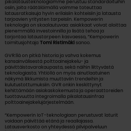
pikalatausteknologiamme perustuu standardoituihin
osiin, joita räätälöimällä voimme toteuttaa
latausratkaisuja hyvin erilaisiin kohteisiin ja latausta
tarjoavien yritysten tarpeisiin. Kempowerin
teknologia on skaalautuvaa: asiakkaat voivat aloittaa
pienemmällä investoinnilla ja lisätä tehoa ja
tarjontaa lataustarpeen kasvaessa, ”Kempowerin
toimitusjohtaja
Tomi Ristimäki
sanoo.
GVR:llä on pitkä historia ja vahva kokemus
kansainvälisestä polttoainejakelu- ja
päivittäistavarakaupasta, sekä näihin liittyvästä
teknologiasta. Yhtiöllä on myös ainutlaatuinen
näkymä liikkumista muuttaviin trendeihin ja
kulutustottumuksiin. GVR onkin keskittynyt
kehittämään asiakaskokemusta ja operaattoreiden
tuottavuutta integroimalla pikalatausinfraa
polttoainejakelujärjestelmään.
“Kempowerin IoT-teknologiaan perustuvat laturit
voidaan päivittää etänä ja reaaliajassa.
Latausverkosto on yhteydessä pilvipalveluun