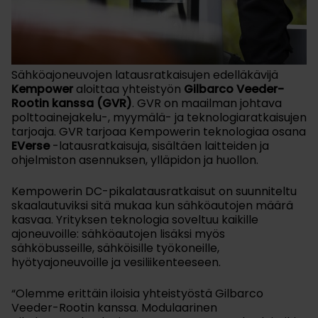
Sähköajoneuvojen latausratkaisujen edelläkävijä
Kempower
aloittaa yhteistyön
Gilbarco Veeder-
Rootin kanssa (GVR)
. GVR on maailman johtava
polttoainejakelu-, myymälä- ja teknologiaratkaisujen
tarjoaja. GVR tarjoaa Kempowerin teknologiaa osana
EVerse
-latausratkaisuja, sisältäen laitteiden ja
ohjelmiston asennuksen, ylläpidon ja huollon.
Kempowerin DC-pikalatausratkaisut on suunniteltu
skaalautuviksi sitä mukaa kun sähköautojen määrä
kasvaa. Yrityksen teknologia soveltuu kaikille
ajoneuvoille: sähköautojen lisäksi myös
sähköbusseille, sähköisille työkoneille,
hyötyajoneuvoille ja vesiliikenteeseen.
“Olemme erittäin iloisia yhteistyöstä Gilbarco
Veeder-Rootin kanssa. Modulaarinen