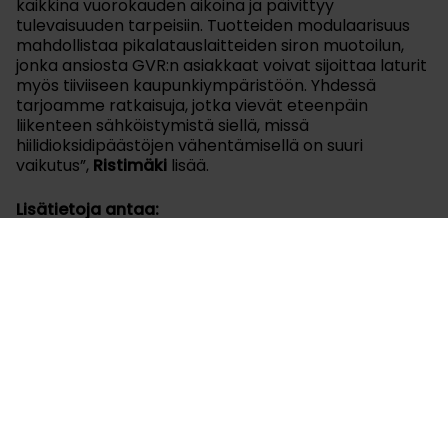
kaikkina vuorokauden aikoina ja päivittyy
tulevaisuuden tarpeisiin. Tuotteiden modulaarisuus
mahdollistaa pikalatauslaitteiden siron muotoilun,
jonka ansiosta GVR:n asiakkaat voivat sijoittaa laturit
myös tiiviiseen kaupunkiympäristöön. Yhdessä
tarjoamme ratkaisuja, jotka vievät eteenpäin
liikenteen sähköistymistä siellä, missä
hiilidioksidipäästöjen vähentämisellä on suuri
vaikutus”,
Ristimäki
lisää.
Lisätietoja antaa:
Tomi Ristimäki, toimitusjohtaja, Kempower,
tomi.ristimaki@kempower.com
, 044 289 9815
Kempower, mediasuhteet:
Paula Savonen, viestintäjohtaja, Kempower,
paula.savonen@kempower.com
, 0400 343 851